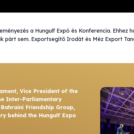
deményezés a Hungulf Expó és Konferencia. Ehhez 
ik párt sem. Exportsegítő Irodát és Méz Export Tan
ament, Vice President of the
he Inter-Parliamentary
Bahraini Friendship Group,
ary behind the Hungulf Expo