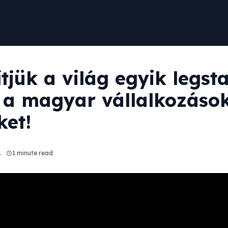
tjük a világ egyik legst
 a magyar vállalkozások
ket!
.
1 minute read