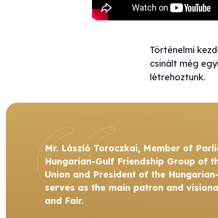
Történelmi kez
csinált még egy
létrehoztunk.
Mr. László Toroczkai, Member of Parli
Hungarian-Gulf Friendship Group of t
Union and President of the Hungarian-
serves as the main patron and vision
and Fair.