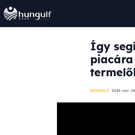
Így segí
piacára
termelő
HUNGULF
2024. nov. 24