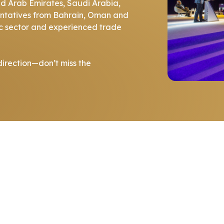
d Arab Emirates, Saudi Arabia,
entatives from Bahrain, Oman and
ic sector and experienced trade
 direction—don’t miss the