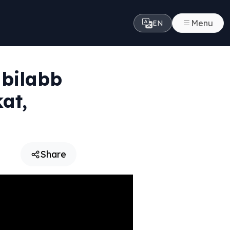
Menu
EN
abilabb
at,
Share